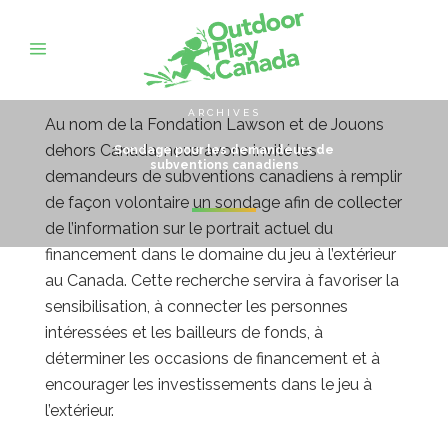
ARCHIVES
Au nom de la Fondation Lawson et de Jouons
dehors Canada, nous avons invité les
Sondage pour les demandeurs de
subventions canadiens
demandeurs de subventions canadiens à remplir
de façon volontaire un sondage afin de collecter
de l’information sur le portrait actuel du
financement dans le domaine du jeu à l’extérieur
au Canada. Cette recherche servira à favoriser la
sensibilisation, à connecter les personnes
intéressées et les bailleurs de fonds, à
déterminer les occasions de financement et à
encourager les investissements dans le jeu à
l’extérieur.