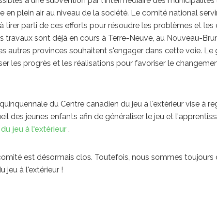
es à une subvention par l'intermédiaire des municipalités lo
 en plein air au niveau de la société. Le comité national servira
t à tirer parti de ces efforts pour résoudre les problèmes et les
Des travaux sont déjà en cours à Terre-Neuve, au Nouveau-Br
s autres provinces souhaitent s'engager dans cette voie. Le g
iliser les progrès et les réalisations pour favoriser le change
ve quinquennale du Centre canadien du jeu à l'extérieur vise à re
il des jeunes enfants afin de généraliser le jeu et l'apprentiss
du jeu à l'extérieur
.
 comité est désormais clos. Toutefois, nous sommes toujours
eu à l'extérieur !