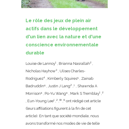
Le rôle des jeux de plein air
actifs dans le développement
d'un lien avec la nature et d'une
conscience environnementale
durable
Louise de Lannoy¹ , Brianna Nasrallah² ,
Nicholas Hayhow³ , Ulises Charles-
Rodriguez⁴ , Kimberly Squires⁵ , Zainab
Badruddin⁶ , Justin J Lang² ,⁷ , Shawnda A
Morrison⁸ , Po-Yu Wang⁹ , Mark S Tremblay¹ ,²
, Eun-Young Lee¹ ,² ,¹⁰ ,¹¹ ont rédigé cet article
(leurs affiliations figurent à la fin de cet
article). En tant que société mondiale, nous
avons transformé nos modes de vie de telle