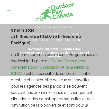
SANTÉ, BIEN-ÊTRE ET
5 mars 2020
DÉVELOPPEMENT
,
PRATIQUE
,
13 h (heure de l'Est)/10 h (heure du
DÉVELOPPEMENT PROFESSIONNEL
Pacifique)
Webinaire du CPCIL : Entamer une
conversation sur la conservation de la santé
Un thème commun des récents Programmes de
mentale
leadership du parc du
Collectif des parcs
canadiens pour l’innovation et le leadership
(CPCIL)
est la nécessité de soutenir la santé
mentale et le bien-être de ceux qui travaillent
pour les agences des parcs; ils se trouvent
souvent aux premières lignes du changement
climatique, des catastrophes naturelles et de la
diminution de la biodiversité et sont pour la