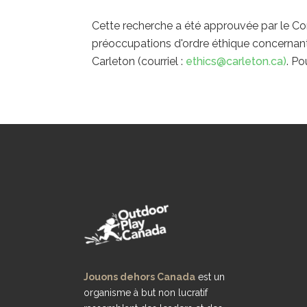
Cette recherche a été approuvée par le Com
préoccupations d'ordre éthique concernant 
Carleton (courriel :
ethics@carleton.ca)
. Po
Jouons dehors Canada
est un
organisme à but non lucratif