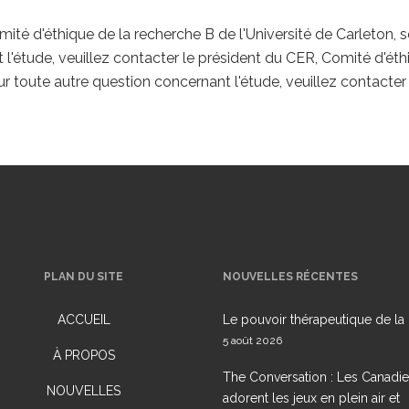
ité d'éthique de la recherche B de l'Université de Carleton,
l'étude, veuillez contacter le président du CER, Comité d'éthi
ur toute autre question concernant l'étude, veuillez contacter 
PLAN DU SITE
NOUVELLES RÉCENTES
ACCUEIL
Le pouvoir thérapeutique de la 
5 août 2026
À PROPOS
The Conversation : Les Canadi
NOUVELLES
adorent les jeux en plein air et