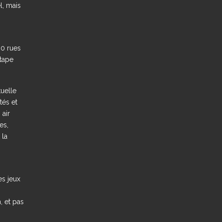
l, mais
0 rues
étape
tuelle
tés et
 air
es,
 la
es jeux
, et pas