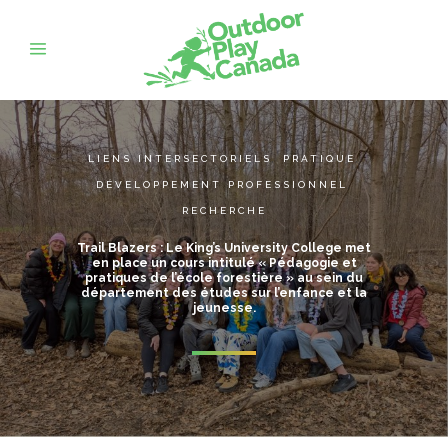
LIENS INTERSECTORIELS
,
PRATIQUE
,
DÉVELOPPEMENT PROFESSIONNEL
,
RECHERCHE
Trail Blazers : Le King’s University College met
en place un cours intitulé « Pédagogie et
pratiques de l’école forestière » au sein du
département des études sur l’enfance et la
jeunesse.