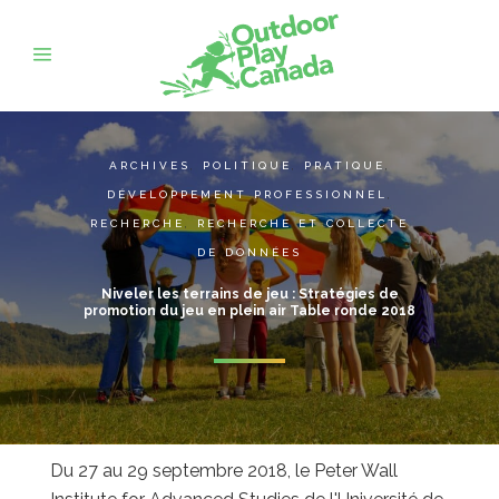
ARCHIVES
,
POLITIQUE
,
PRATIQUE
,
DÉVELOPPEMENT PROFESSIONNEL
,
RECHERCHE
,
RECHERCHE ET COLLECTE
DE DONNÉES
Niveler les terrains de jeu : Stratégies de
promotion du jeu en plein air Table ronde 2018
Du 27 au 29 septembre 2018, le Peter Wall