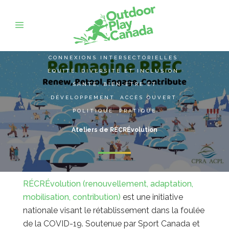
CONNEXIONS INTERSECTORIELLES
,
ÉQUITÉ, DIVERSITÉ ET INCLUSION
,
SANTÉ, BIEN-ÊTRE ET
DÉVELOPPEMENT
,
ACCÈS OUVERT
,
POLITIQUE
,
PRATIQUE
Ateliers de RÉCRÉvolution
RÉCRÉvolution (renouvellement, adaptation,
mobilisation, contribution)
est une initiative
nationale visant le rétablissement dans la foulée
de la COVID-19. Soutenue par Sport Canada et