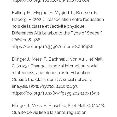
https://doi.org/10.1016/j.ijer.2019.02.014
Bølling, M., Mygind, E., Mygind, L., Bentsen, P.,
Elsborg, P. (2021). L'association entre l'éducation
hors de la classe et l'activité physique :
Differences Attributable to the Type of Space ?
Children 8
, 486.
https://doi.org/10.3390/children8060486
Ellinger, J., Mess, F., Bachner, J., von Au, J. et Mall,
C. (2023).
Changes in social interaction, social
relatedness, and friendships in Education
Outside the Classroom : A social network
analysis.
Front. Psychol. 14
:1031693.
https://doi.org/10.3389/fpsyg.2023.1031693
Ellinger, J., Mess, F., Blaschke, S. et Mall, C. (2022).
Qualité de vie liée à la santé, régulation