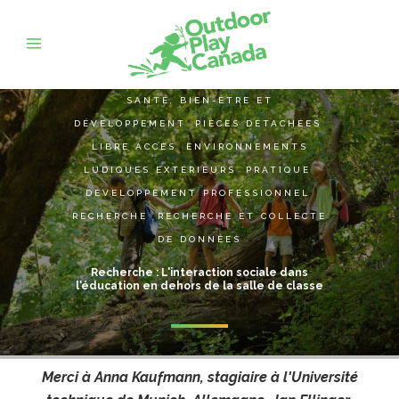
SANTÉ, BIEN-ÊTRE ET
DÉVELOPPEMENT
,
PIÈCES DÉTACHÉES
,
LIBRE ACCÈS
,
ENVIRONNEMENTS
LUDIQUES EXTÉRIEURS
,
PRATIQUE
,
DÉVELOPPEMENT PROFESSIONNEL
,
RECHERCHE
,
RECHERCHE ET COLLECTE
DE DONNÉES
Recherche : L'interaction sociale dans
l'éducation en dehors de la salle de classe
Merci à Anna Kaufmann, stagiaire à l'Université